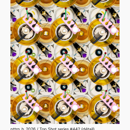
pttrn_b_2026 / Top Shot series #442 (détail)